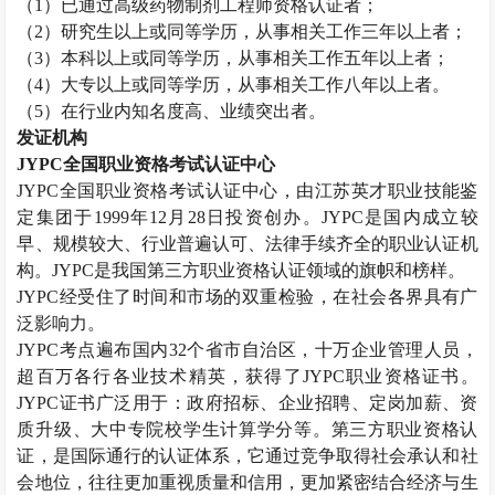
（
1
）已通过高级药物制剂工程师资格认证者；
（
2
）研究生以上或同等学历，从事相关工作三年以上者；
（
3
）本科以上或同等学历，从事相关工作五年以上者；
（
4
）大专以上或同等学历，从事相关工作八年以上者。
（
5
）在行业内知名度高、业绩突出者。
发证机构
JYPC
全国职业资格考试认证中心
JYPC
全国职业资格考试认证中心，由江苏英才职业技能鉴
定集团于
1999
年
12
月
28
日投资创办。
JYPC
是国内成立较
早、规模较大、行业普遍认可、法律手续齐全的职业认证机
构。
JYPC
是我国第三方职业资格认证领域的旗帜和榜样。
JYPC
经受住了时间和市场的双重检验，在社会各界具有广
泛影响力。
JYPC
考点遍布国内
32
个省市自治区，十万企业管理人员，
超百万各行各业技术精英，获得了
JYPC
职业资格证书。
JYPC
证书广泛用于：政府招标、企业招聘、定岗加薪、资
质升级、大中专院校学生计算学分等。第三方职业资格认
证，是国际通行的认证体系，它通过竞争取得社会承认和社
会地位，往往更加重视质量和信用，更加紧密结合经济与生