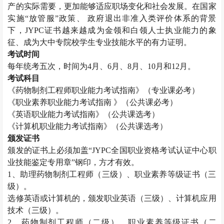
产的实际需要，更加能够适应职场变化和社会发展。在国家
实施“放管服”政策、 政府退出非准入类评价体系的背景
下，
JYPC
证书越来越成为金领和白领人士执业能力的象
征、成为大中专院校学生专业技能水平的有力证明。
考试时间
每年统考五次，时间为
4
月、
6
月、
8
月、
10
月和
12
月。
考试科目
《药物制剂工程师职业能力考试指南》（专业课必考）
《职业素养职业能力考试指南 》（公共课必考）
《英语职业能力考试指南》（公共课选考）
《计算机职业能力考试指南》（公共课选考）
颁发证书
颁发的证书上必须加盖“
JYPC
全国职业资格考试认证中心职
业技能鉴定专用章”钢印，方才有效。
1
、助理药物制剂工程师（三级）、职业素养等级证书（三
级）。
选修英语或计算机的，颁发职业英语（三级）、计算机应用
技术（三级）。
2
、药物制剂工程师（二级）、职业素养等级证书（二