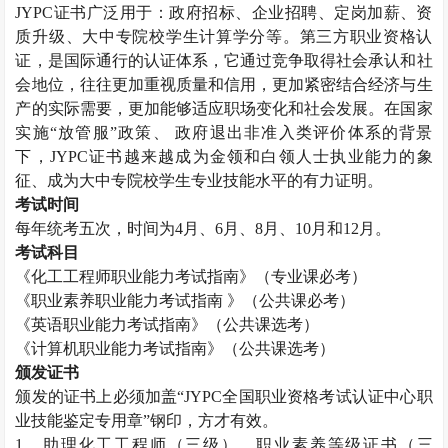
JYPC
证书广泛用于：政府招标、企业招聘、定岗加薪、资
质升级、大中专院校学生计算学分等。第三方职业资格认
证，是国际通行的认证体系，它通过竞争取得社会承认和社
会地位，往往更加重视质量和信用，更加紧密结合经济与生
产的实际需要，更加能够适应职场变化和社会发展。在国家
实施“放管服”政策、 政府退出非准入类评价体系的背景
下，
JYPC
证书越来越成为金领和白领人士执业能力的象
征、成为大中专院校学生专业技能水平的有力证明。
考试时间
每年统考五次，时间为
4
月、
6
月、
8
月、
10
月和
12
月。
考试科目
《化工工程师职业能力考试指南》（专业课必考）
《职业素养职业能力考试指南 》（公共课必考）
《英语职业能力考试指南》（公共课选考）
《计算机职业能力考试指南》（公共课选考）
颁发证书
颁发的证书上必须加盖“
JYPC
全国职业资格考试认证中心职
业技能鉴定专用章”钢印，方才有效。
1
、助理化工工程师（三级）、职业素养等级证书（三