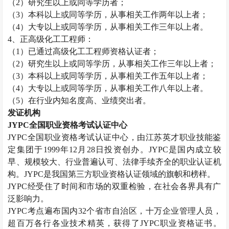
（
2
）研究生以上或同等学历者；
（
3
）本科以上或同等学历，从事相关工作两年以上者；
（
4
）大专以上或同等学历，从事相关工作三年以上者。
4
、正高级化工工程师：
（
1
）已通过高级化工工程师资格认证者；
（
2
）研究生以上或同等学历，从事相关工作三年以上者；
（
3
）本科以上或同等学历，从事相关工作五年以上者；
（
4
）大专以上或同等学历，从事相关工作八年以上者。
（
5
）在行业内知名度高、业绩突出者。
发证机构
JYPC
全国职业资格考试认证中心
JYPC
全国职业资格考试认证中心，由江苏英才职业技能鉴
定集团于
1999
年
12
月
28
日投资创办。
JYPC
是国内成立较
早、规模较大、行业普遍认可、法律手续齐全的职业认证机
构。
JYPC
是我国第三方职业资格认证领域的旗帜和榜样。
JYPC
经受住了时间和市场的双重检验，在社会各界具有广
泛影响力。
JYPC
考点遍布国内
32
个省市自治区，十万企业管理人员，
超百万各行各业技术精英，获得了
JYPC
职业资格证书。