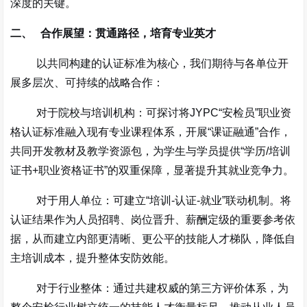
深度
的关键。
二、
合作展望：贯通路径，培育专业英才
以共同构建的认证标准为核心，我们期待与各单位开
展多层次、可持续的战略合作：
对于院校与培训机构
：可探讨将
JYPC“
安检员
”
职业资
格认证标准融入现有专业课程体系，开展
“
课证融通
”
合作，
共同开发教材及教学资源包，为学生与学员提供
“
学历
/
培训
证书
+
职业资格证书
”
的双重保障，显著提升其就业竞争力。
对于用人单位
：可建立
“
培训
-
认证
-
就业
”
联动机制。将
认证结果作为人员招聘、岗位晋升、薪酬定级的重要参考依
据，从而建立内部更清晰、更公平的技能人才梯队，降低自
主培训成本，提升整体安防效能。
对于行业整体
：通过共建权威的第三方评价体系，为