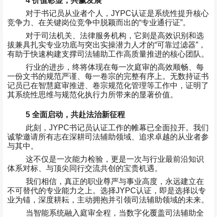
4
价值彰显，共赢发展
对于书记员从业者个人，
JYPC
认证是系统性提升核心
竞争力、在关键岗位竞争中脱颖而出的
“
专业通行证
”
。
对于司法机关、法律服务机构，它则是高效识别和选
拔兼具扎实专业功底与突出实操潜力人才的
“
可靠过滤器
”
，
有助于快速构建支撑司法辅助工作高质量推进的核心团队。
行业的进步，终将体现在每一次庭审的高效顺畅、每
一份文书的规范严谨、每一卷宗的完整有序上。无数持证书
记员已在智慧庭审推进、卷宗规范化管理等工作中，证明了
其系统性思维与规范化执行力所带来的显著价值。
5
全面启动，共赴法治新征程
此刻，
JYPC
书记员认证工作的帷幕已全面拉开。我们
诚挚邀请所有志在深耕司法辅助领域、追求卓越的从业者参
与其中。
这不仅是一次能力检验，更是一次与行业最前沿知识
体系对标、与顶尖同行交流共创的宝贵机遇。
我们相信，真正的职业尊严与事业高度，永远建立在
不可替代的专业能力之上。选择
JYPC
认证，即是选择以专
业为锚，深度耕耘，主动拥抱并引领司法辅助领域的未来。
当智能系统融入庭审全程，当数字化覆盖司法辅助全