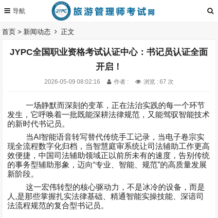
首页
>
新闻动态
正文
JYPC全国职业资格考试认证中心：书记员认证全面
开启！
2026-05-09 08:02:16
作者 :
浏览 : 67 次
一场静默而深刻的变革，正在法治实践的每一个环节
发生，它呼唤着一批既能深耕法律规范，又能驾驭智能技术
的新时代书记员。
当
AI
智能语音转写替代传统手工记录，当电子卷宗实
现全流程数字化归档，当智慧庭审系统让司法辅助工作更高
效便捷，中国司法辅助领域正以前所未有的速度，告别传统
的事务型辅助形象，迈向
“
专业、智能、规范
”
的高质量发展
新阶段。
这一宏伟转型的核心驱动力，不是冰冷的设备，而是
人
,
是那些掌握扎实法律基础、精通智能实操技能、深谙司
法流程规范的复合型书记员。