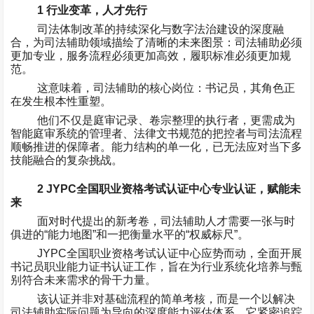
1
行业变革，人才先行
司法体制改革的持续深化与数字法治建设的深度融
合，为司法辅助领域描绘了清晰的未来图景：司法辅助必须
更加专业，服务流程必须更加高效，履职标准必须更加规
范。
这意味着，司法辅助的核心岗位：书记员，其角色正
在发生根本性重塑。
他们不仅是庭审记录、卷宗整理的执行者，更需成为
智能庭审系统的管理者、法律文书规范的把控者与司法流程
顺畅推进的保障者。能力结构的单一化，已无法应对当下多
技能融合的复杂挑战。
2 JYPC
全国职业资格考试认证中心专业认证，赋能未
来
面对时代提出的新考卷，司法辅助人才需要一张与时
俱进的
“
能力地图
”
和一把衡量水平的
“
权威标尺
”
。
JYPC
全国职业资格考试认证中心应势而动，全面开展
书记员职业能力证书认证工作，旨在为行业系统化培养与甄
别符合未来需求的骨干力量。
该认证并非对基础流程的简单考核，而是一个以解决
司法辅助实际问题为导向的深度能力评估体系。它紧密追踪