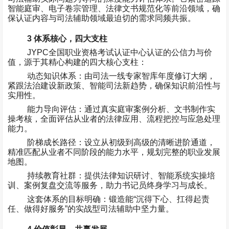
智能庭审、电子卷宗管理、法律文书规范化等前沿领域，确
保认证内容与司法辅助领域最迫切的需求同频共振。
3
体系核心，四大支柱
JYPC
全国职业资格考试认证中心认证的公信力与价
值，源于其精心构建的四大核心支柱：
动态知识体系：由司法一线专家智库年度修订大纲，
紧跟法治建设新政策、智能司法新趋势，确保知识前沿性与
实用性。
能力导向评估：通过真实庭审案例分析、文书制作实
操考核，全面评估从业者的法律应用、流程把控与应急处理
能力。
阶梯成长路径：设立从初级到高级的清晰进阶通道，
精准匹配从业者不同阶段的能力水平，规划完整的职业发展
地图。
持续教育社群：提供法律知识研讨、智能系统实操培
训、案例复盘交流等服务，助力书记员终身学习与成长。
这套体系的目标明确：锻造能
“
沉得下心、扛得起责
任、做得好服务
”
的实战型司法辅助中坚力量。