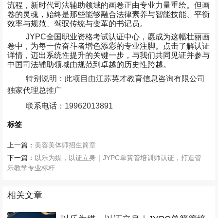
流程，新时代司法辅助领域的画卷正由专业力量重绘。但画
卷的灵魂，始终是那些能够融合法律素养与智能技能、平衡
效率与规范、驾驭传统与变革的书记员。
JYPC
全国职业资格考试认证中心，愿成为这幅壮丽画
卷中，为每一位奋斗者增色添彩的专业注脚。点击了解认证
详情，迈出系统性提升的关键一步，与我们共同见证并参与
中国司法辅助领域由规范到卓越的历史性跨越。
特别说明：此项目由江苏英才教育信息咨询有限公司
独家代理总推广
联系电话：
19962013891
标签
上一篇：
美容美体师招生简章
下一篇：
以乐为媒，以证立身｜JYPC单簧管培训师认证，打造管
乐教学专业标杆
相关文章