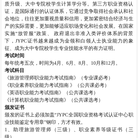
质升级、大中专院校学生计算学分等。第三方职业资格认
证，是国际通行的认证体系，它通过竞争取得社会承认和社
会地位，往往更加重视质量和信用，更加紧密结合经济与生
产的实际需要，更加能够适应职场变化和社会发展。在国家
实施“放管服”政策、 政府退出非准入类评价体系的背景
下，
JYPC
证书越来越成为金领和白领人士执业能力的象
征、成为大中专院校学生专业技能水平的有力证明。
考试时间
每年统考五次，时间为
4
月、
6
月、
8
月、
10
月和
12
月。
考试科目
《旅游管理师职业能力考试指南》（专业课必考）
《职业素养职业能力考试指南 》（公共课必考）
《英语职业能力考试指南》（公共课选考）
《计算机职业能力考试指南》（公共课选考）
颁发证书
颁发的证书上必须加盖“
JYPC
全国职业资格考试认证中心职
业技能鉴定专用章”钢印，方才有效。
1
、助理旅游管理师（三级）、职业素养等级证书（三
级）。