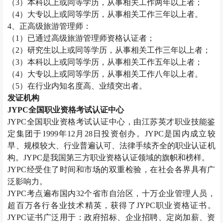
（
3
）本科以上或同等学历，从事相关工作两年以上者；
（
4
）大专以上或同等学历，从事相关工作三年以上者。
4
、正高级旅游管理师：
（
1
）已通过高级旅游管理师资格认证者；
（
2
）研究生以上或同等学历，从事相关工作三年以上者；
（
3
）本科以上或同等学历，从事相关工作五年以上者；
（
4
）大专以上或同等学历，从事相关工作八年以上者。
（
5
）在行业内知名度高、业绩突出者。
发证机构
JYPC
全国职业资格考试认证中心
JYPC
全国职业资格考试认证中心，由江苏英才职业技能鉴
定集团于
1999
年
12
月
28
日投资创办。
JYPC
是国内成立较
早、规模较大、行业普遍认可、法律手续齐全的职业认证机
构。
JYPC
是我国第三方职业资格认证领域的旗帜和榜样。
JYPC
经受住了时间和市场的双重检验，在社会各界具有广
泛影响力。
JYPC
考点遍布国内
32
个省市自治区，十万企业管理人员，
超百万各行各业技术精英，获得了
JYPC
职业资格证书。
JYPC
证书广泛用于：政府招标、企业招聘、定岗加薪、资