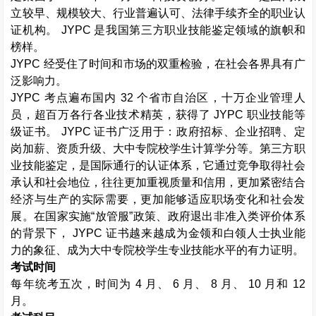
立较早、规模较大、行业普遍认可、法律手续齐全的职业认
证机构。
JYPC
是我国第三方职业技能鉴定领域的旗帜和
榜样。
JYPC
经受住了时间和市场的双重检验，在社会各界具有广
泛影响力。
JYPC
考点遍布国内
32
个省市自治区，十万企业管理人
员，超百万各行各业技术精英，获得了
JYPC
职业技能等
级证书。
JYPC
证书广泛用于：政府招标、企业招聘、定
岗加薪、资质升级、大中专院校学生计算学分等。第三方职
业技能鉴定，是国际通行的认证体系，它通过竞争取得社会
承认和社会地位，往往更加重视质量和信用，更加紧密结合
经济与生产的实际需要，更加能够适应职场变化和社会发
展。在国家实施“放管服”政策、政府退出非准入类评价体系
的背景下，
JYPC
证书越来越成为金领和白领人士执业能
力的象征、成为大中专院校学生专业技能水平的有力证明。
考试时间
每年统考五次，时间为
4
月、
6
月、
8
月、
10
月和
12
月。