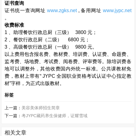
证书查询
证书统一查询网址
www.zgks.net
,
备用网址
www.jypc.net
。
收费标准
1
、助理餐饮行政总厨（三级）
3800
元；
2
、餐饮行政总厨（二级）
6800
元；
3
、高级餐饮行政总厨（一级）
9800
元。
以上费用包含报名费、教材费、培训费、认证费、命题费、
监考费、场地费、考试费、阅卷费、评审费等。除培训费各
地可以调整外，其他收费国内外统一标准。公共课教材免
费，教材上带有“
JYPC
全国职业资格考试认证中心指定教
材”字样，为正式出版教材。
标签
上一篇：
美容美体师招生简章
下一篇：
考JYPC藏药养生保健师，证耀雪域
相关文章